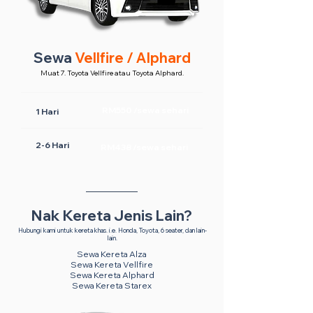
Sewa
Vellfire / Alphard
Muat 7. Toyota Vellfire atau Toyota Alphard.
RM550 /sewa sehari
1 Hari
2-6 Hari
RM438 /sewa sehari
Nak Kereta Jenis Lain?
Hubungi kami untuk kereta khas. i.e. Honda, Toyota, 6 seater, dan lain-
lain.
Sewa Kereta Alza
Sewa Kereta Vellfire
Sewa Kereta Alphard
Sewa Kereta Starex