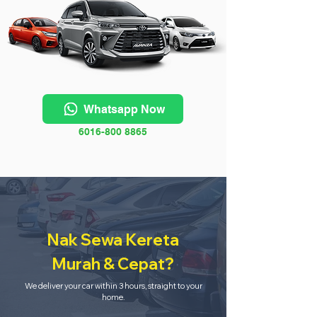
Whatsapp Now
6016-800 8865
Nak Sewa Kereta
Murah & Cepat?
We deliver your car within 3 hours, straight to your
home.