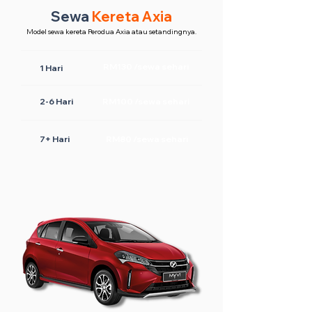
Sewa
Kereta Axia
Model sewa kereta Perodua Axia atau setandingnya.
RM130 /sewa sehari
1 Hari
2-6 Hari
RM100 /sewa sehari
7+ Hari
RM80 /sewa sehari