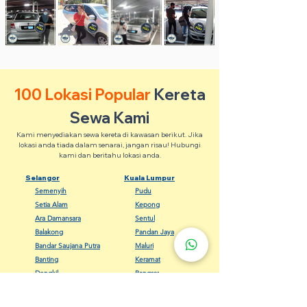
100 Lokasi Popular
Kereta
Sewa Kami
Kami menyediakan sewa kereta di kawasan berikut. Jika
lokasi anda tiada dalam senarai, jangan risau! Hubungi
kami dan beritahu lokasi anda.
Selangor
Kuala Lumpur
Semenyih
Pudu
Setia Alam
Kepong
Ara Damansara
Sentul
Balakong
Pandan Jaya
Bandar Saujana Putra
Maluri
Banting
Keramat
Dengkil
Bangsar
Gombak
Cheras
Kapar
Setapak