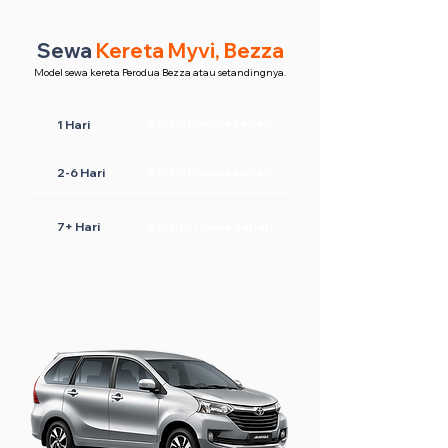
Sewa
Kereta Myvi, Bezza
Model sewa kereta Perodua Bezza atau setandingnya.
RM160 /sewa sehari
1 Hari
2-6 Hari
RM120 /sewa sehari
7+ Hari
RM100 /sewa sehari