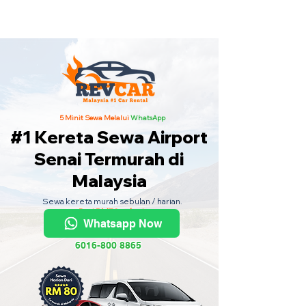
Kereta Sewa Termurah Seluruh
Malaysia
·
Hubungi Kami
Sekarang
!
5 Minit Sewa Melalui
WhatsApp
#1 Kereta Sewa Airport
Senai Termurah di
Malaysia
Sewa kereta murah sebulan / harian.
Dari RM70 sehari.
Whatsapp Now
6016-800 8865