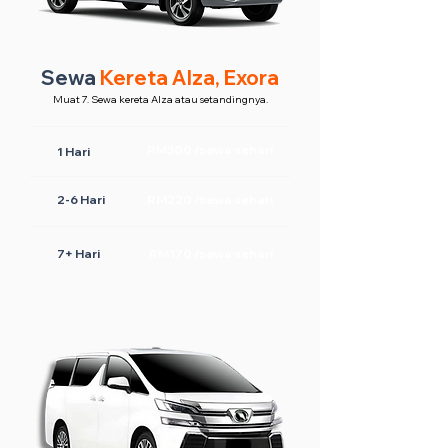
Sewa
Kereta Alza, Exora
Muat 7. Sewa kereta Alza atau setandingnya.
RM300 /sewa sehari
1 Hari
2-6 Hari
RM220 /sewa sehari
7+ Hari
RM170 /sewa sehari