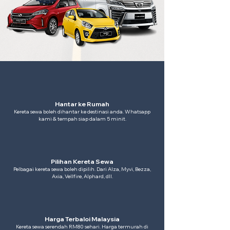
Hantar ke Rumah
Kereta sewa boleh dihantar ke destinasi anda. Whatsapp
kami & tempah siap dalam 5 minit.
Pilihan Kereta Sewa
Pelbagai kereta sewa boleh dipilih. Dari Alza, Myvi, Bezza,
Axia, Vellfire, Alphard, dll.
Harga Terbaloi Malaysia
Kereta sewa serendah RM80 sehari. Harga termurah di