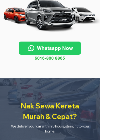
Whatsapp Now
6016-800 8865
Nak Sewa Kereta
Murah & Cepat?
We deliver your car within 3 hours, straight to your
home.