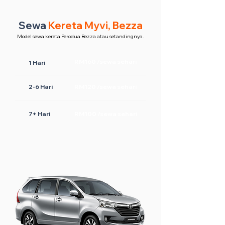
Sewa
Kereta Myvi, Bezza
Model sewa kereta Perodua Bezza atau setandingnya.
RM160 /sewa sehari
1 Hari
2-6 Hari
RM120 /sewa sehari
7+ Hari
RM100 /sewa sehari