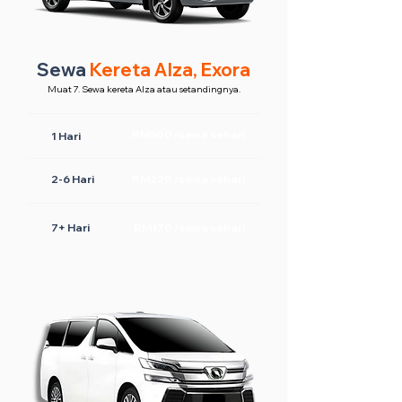
Sewa
Kereta Alza, Exora
Muat 7. Sewa kereta Alza atau setandingnya.
RM300 /sewa sehari
1 Hari
2-6 Hari
RM220 /sewa sehari
7+ Hari
RM170 /sewa sehari