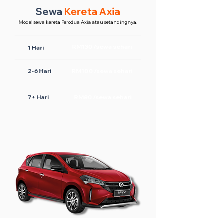
Sewa
Kereta Axia
Model sewa kereta Perodua Axia atau setandingnya.
RM130 /sewa sehari
1 Hari
2-6 Hari
RM100 /sewa sehari
7+ Hari
RM80 /sewa sehari