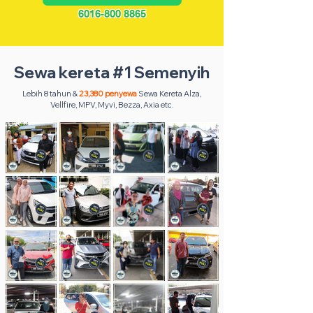
6016-800 8865
Sewa kereta #1 Semenyih
Lebih 8 tahun &
23,380 penyewa
Sewa Kereta Alza,
Vellfire, MPV, Myvi, Bezza, Axia etc.