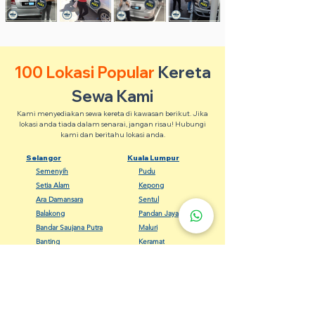
100 Lokasi Popular
Kereta
Sewa Kami
Kami menyediakan sewa kereta di kawasan berikut. Jika
lokasi anda tiada dalam senarai, jangan risau! Hubungi
kami dan beritahu lokasi anda.
Selangor
Kuala Lumpur
Semenyih
Pudu
Setia Alam
Kepong
Ara Damansara
Sentul
Balakong
Pandan Jaya
Bandar Saujana Putra
Maluri
Banting
Keramat
Dengkil
Bangsar
Gombak
Cheras
Kapar
Setapak
Kelana Jaya
Seputeh
Meru Klang
Wangsa Maju