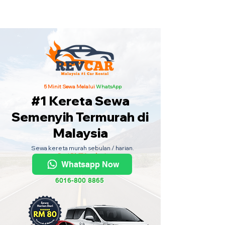
Kereta Sewa Termurah Seluruh
Malaysia
·
Hubungi Kami
Sekarang
!
5 Minit Sewa Melalui
WhatsApp
#1 Kereta Sewa
Semenyih Termurah di
Malaysia
Sewa kereta murah sebulan / harian.
Dari RM70 sehari.
Whatsapp Now
6016-800 8865