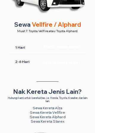
Sewa
Vellfire / Alphard
Muat 7. Toyota Vellfire atau Toyota Alphard.
RM550 /sewa sehari
1 Hari
2-6 Hari
RM438 /sewa sehari
Nak Kereta Jenis Lain?
Hubungi kami untuk kereta khas. i.e. Honda, Toyota, 6 seater, dan lain-
lain.
Sewa Kereta Alza
Sewa Kereta Vellfire
Sewa Kereta Alphard
Sewa Kereta Starex