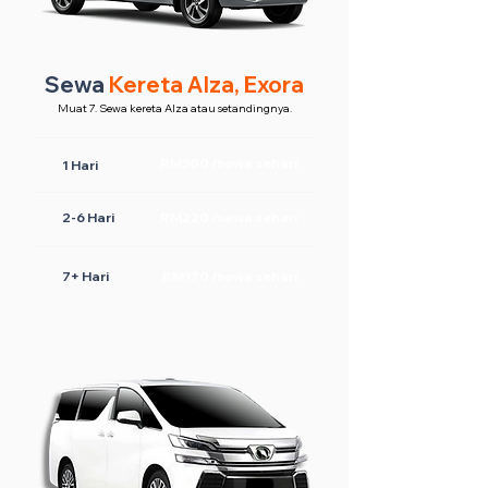
Sewa
Kereta Alza, Exora
Muat 7. Sewa kereta Alza atau setandingnya.
RM300 /sewa sehari
1 Hari
2-6 Hari
RM220 /sewa sehari
7+ Hari
RM170 /sewa sehari