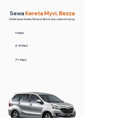
Sewa
Kereta Myvi, Bezza
Model sewa kereta Perodua Bezza atau setandingnya.
RM160 /sewa sehari
1 Hari
2-6 Hari
RM120 /sewa sehari
7+ Hari
RM100 /sewa sehari