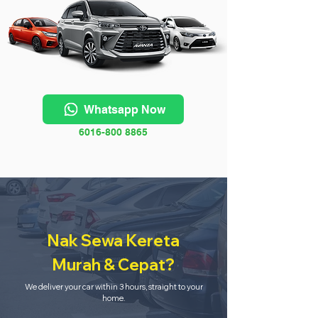
Whatsapp Now
6016-800 8865
Nak Sewa Kereta
Murah & Cepat?
We deliver your car within 3 hours, straight to your
home.