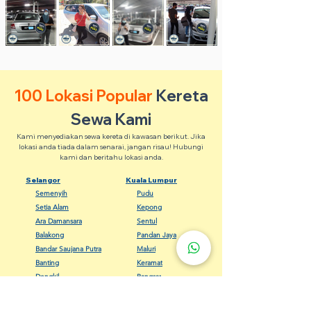
100 Lokasi Popular
Kereta
Sewa Kami
Kami menyediakan sewa kereta di kawasan berikut. Jika
lokasi anda tiada dalam senarai, jangan risau! Hubungi
kami dan beritahu lokasi anda.
Selangor
Kuala Lumpur
Semenyih
Pudu
Setia Alam
Kepong
Ara Damansara
Sentul
Balakong
Pandan Jaya
Bandar Saujana Putra
Maluri
Banting
Keramat
Dengkil
Bangsar
Gombak
Cheras
Kapar
Setapak