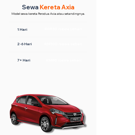
Sewa
Kereta Axia
Model sewa kereta Perodua Axia atau setandingnya.
RM130 /sewa sehari
1 Hari
2-6 Hari
RM100 /sewa sehari
7+ Hari
RM80 /sewa sehari