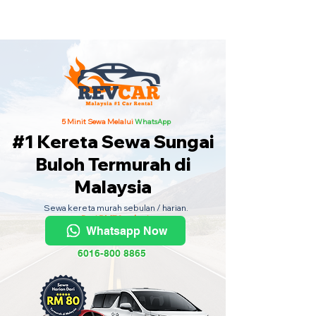
Kereta Sewa Termurah Seluruh
Malaysia
·
Hubungi Kami
Sekarang
!
5 Minit Sewa Melalui
WhatsApp
#1 Kereta Sewa Sungai
Buloh Termurah di
Malaysia
Sewa kereta murah sebulan / harian.
Dari RM70 sehari.
Whatsapp Now
6016-800 8865