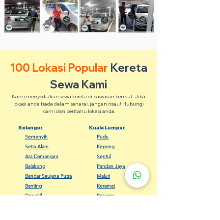
100 Lokasi Popular
Kereta
Sewa Kami
Kami menyediakan sewa kereta di kawasan berikut. Jika
lokasi anda tiada dalam senarai, jangan risau! Hubungi
kami dan beritahu lokasi anda.
Selangor
Kuala Lumpur
Semenyih
Pudu
Setia Alam
Kepong
Ara Damansara
Sentul
Balakong
Pandan Jaya
Bandar Saujana Putra
Maluri
Banting
Keramat
Dengkil
Bangsar
Gombak
Cheras
Kapar
Setapak