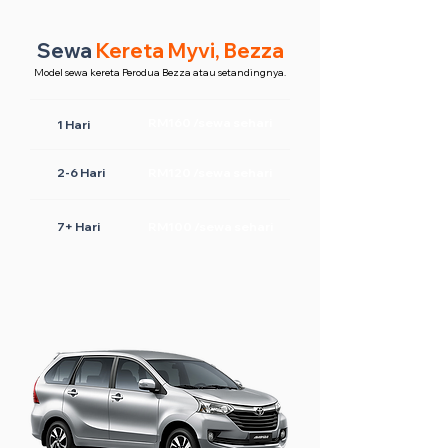
Sewa
Kereta Myvi, Bezza
Model sewa kereta Perodua Bezza atau setandingnya.
RM160 /sewa sehari
1 Hari
2-6 Hari
RM120 /sewa sehari
7+ Hari
RM100 /sewa sehari