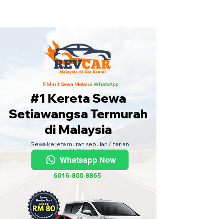
Kereta Sewa Termurah Seluruh
Malaysia
·
Hubungi Kami
Sekarang
!
5 Minit Sewa Melalui
WhatsApp
#1 Kereta Sewa
Setiawangsa Termurah
di Malaysia
Sewa kereta murah sebulan / harian.
Dari RM70 sehari.
Whatsapp Now
6016-800 8865