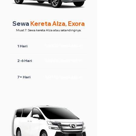
Sewa
Kereta Alza, Exora
Muat 7. Sewa kereta Alza atau setandingnya.
RM300 /sewa sehari
1 Hari
2-6 Hari
RM220 /sewa sehari
7+ Hari
RM170 /sewa sehari