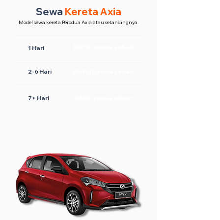
Sewa
Kereta Axia
Model sewa kereta Perodua Axia atau setandingnya.
RM130 /sewa sehari
1 Hari
2-6 Hari
RM100 /sewa sehari
7+ Hari
RM80 /sewa sehari