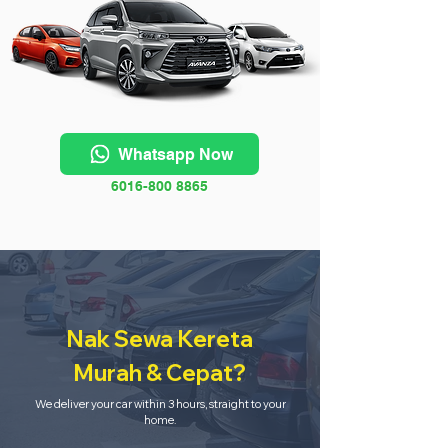
Whatsapp Now
6016-800 8865
Nak Sewa Kereta
Murah & Cepat?
We deliver your car within 3 hours, straight to your
home.