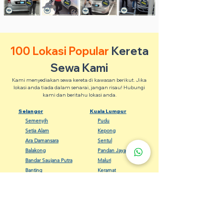
100 Lokasi Popular
Kereta
Sewa Kami
Kami menyediakan sewa kereta di kawasan berikut. Jika
lokasi anda tiada dalam senarai, jangan risau! Hubungi
kami dan beritahu lokasi anda.
Selangor
Kuala Lumpur
Semenyih
Pudu
Setia Alam
Kepong
Ara Damansara
Sentul
Balakong
Pandan Jaya
Bandar Saujana Putra
Maluri
Banting
Keramat
Dengkil
Bangsar
Gombak
Cheras
Kapar
Setapak
Kelana Jaya
Seputeh
Meru Klang
Wangsa Maju