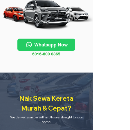
Whatsapp Now
6016-800 8865
Nak Sewa Kereta
Murah & Cepat?
We deliver your car within 3 hours, straight to your
home.