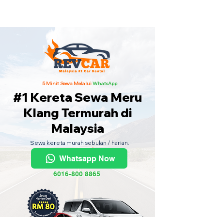
Kereta Sewa Termurah Seluruh
Malaysia
·
Hubungi Kami
Sekarang
!
5 Minit Sewa Melalui
WhatsApp
#1 Kereta Sewa Meru
Klang Termurah di
Malaysia
Sewa kereta murah sebulan / harian.
Dari RM70 sehari.
Whatsapp Now
6016-800 8865