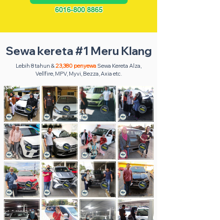
6016-800 8865
Sewa kereta #1 Meru Klang
Lebih 8 tahun &
23,380 penyewa
Sewa Kereta Alza,
Vellfire, MPV, Myvi, Bezza, Axia etc.