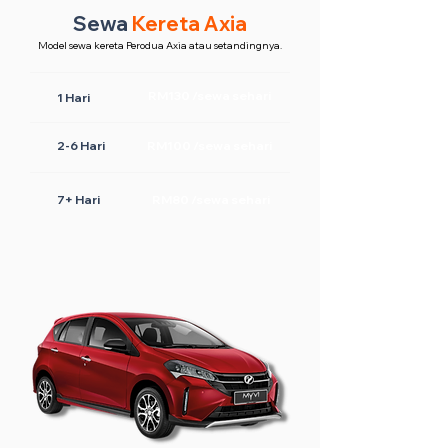
Sewa
Kereta Axia
Model sewa kereta Perodua Axia atau setandingnya.
RM130 /sewa sehari
1 Hari
2-6 Hari
RM100 /sewa sehari
7+ Hari
RM80 /sewa sehari