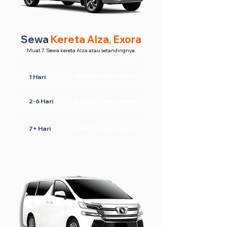
Sewa
Kereta Alza, Exora
Muat 7. Sewa kereta Alza atau setandingnya.
RM300 /sewa sehari
1 Hari
2-6 Hari
RM220 /sewa sehari
7+ Hari
RM170 /sewa sehari