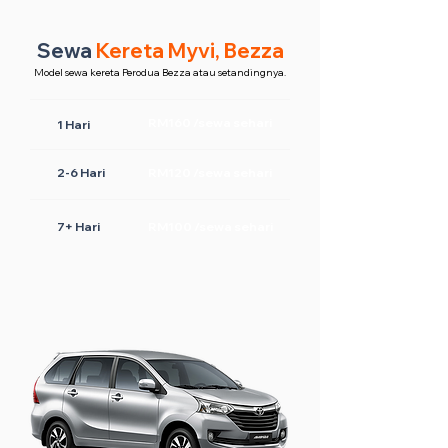
Sewa
Kereta Myvi, Bezza
Model sewa kereta Perodua Bezza atau setandingnya.
RM160 /sewa sehari
1 Hari
2-6 Hari
RM120 /sewa sehari
7+ Hari
RM100 /sewa sehari