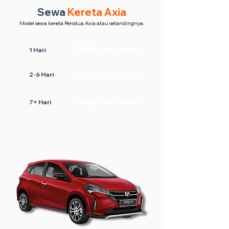
Sewa
Kereta Axia
Model sewa kereta Perodua Axia atau setandingnya.
RM130 /sewa sehari
1 Hari
2-6 Hari
RM100 /sewa sehari
7+ Hari
RM80 /sewa sehari