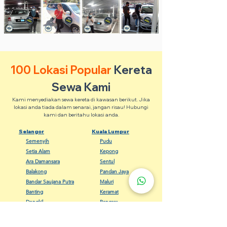
100 Lokasi Popular
Kereta
Sewa Kami
Kami menyediakan sewa kereta di kawasan berikut. Jika
lokasi anda tiada dalam senarai, jangan risau! Hubungi
kami dan beritahu lokasi anda.
Selangor
Kuala Lumpur
Semenyih
Pudu
Setia Alam
Kepong
Ara Damansara
Sentul
Balakong
Pandan Jaya
Bandar Saujana Putra
Maluri
Banting
Keramat
Dengkil
Bangsar
Gombak
Cheras
Kapar
Setapak