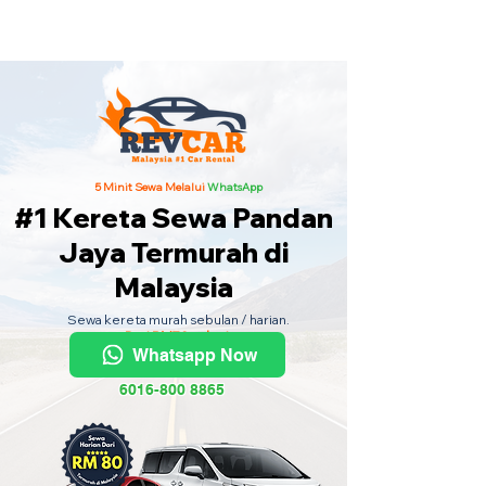
Kereta Sewa Termurah Seluruh
Malaysia
·
Hubungi Kami
Sekarang
!
5 Minit Sewa Melalui
WhatsApp
#1 Kereta Sewa Pandan
Jaya Termurah di
Malaysia
Sewa kereta murah sebulan / harian.
Dari RM70 sehari.
Whatsapp Now
6016-800 8865