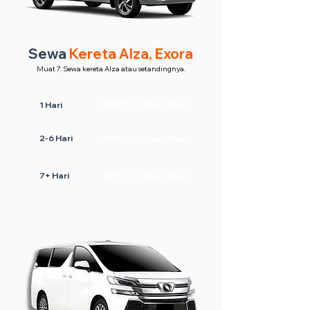
Sewa
Kereta Alza, Exora
Muat 7. Sewa kereta Alza atau setandingnya.
RM300 /sewa sehari
1 Hari
2-6 Hari
RM220 /sewa sehari
7+ Hari
RM170 /sewa sehari