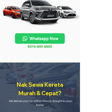
Whatsapp Now
6016-800 8865
Nak Sewa Kereta
Murah & Cepat?
We deliver your car within 3 hours, straight to your
home.