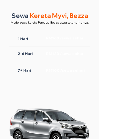
Sewa
Kereta Myvi, Bezza
Model sewa kereta Perodua Bezza atau setandingnya.
RM160 /sewa sehari
1 Hari
2-6 Hari
RM120 /sewa sehari
7+ Hari
RM100 /sewa sehari