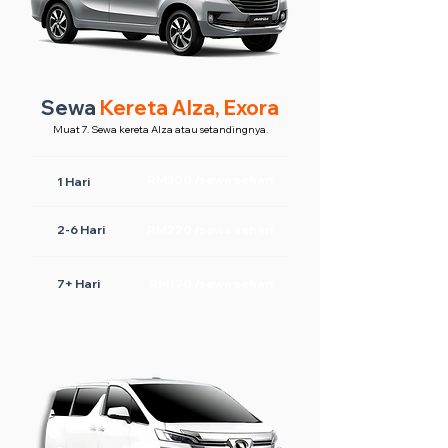
Sewa
Kereta Alza, Exora
Muat 7. Sewa kereta Alza atau setandingnya.
RM300 /sewa sehari
1 Hari
2-6 Hari
RM220 /sewa sehari
7+ Hari
RM170 /sewa sehari