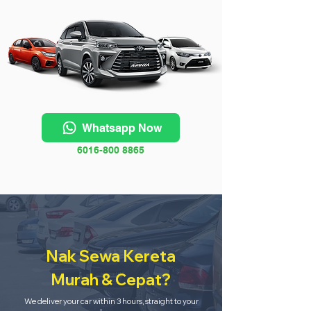
Whatsapp Now
6016-800 8865
Nak Sewa Kereta
Murah & Cepat?
We deliver your car within 3 hours, straight to your