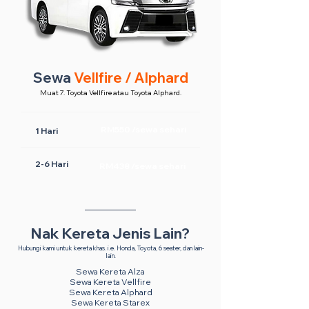
Sewa
Vellfire / Alphard
Muat 7. Toyota Vellfire atau Toyota Alphard.
RM550 /sewa sehari
1 Hari
2-6 Hari
RM438 /sewa sehari
Nak Kereta Jenis Lain?
Hubungi kami untuk kereta khas. i.e. Honda, Toyota, 6 seater, dan lain-
lain.
Sewa Kereta Alza
Sewa Kereta Vellfire
Sewa Kereta Alphard
Sewa Kereta Starex