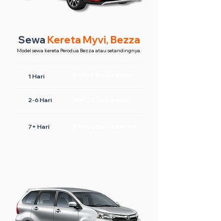
Sewa
Kereta Myvi, Bezza
Model sewa kereta Perodua Bezza atau setandingnya.
RM160 /sewa sehari
1 Hari
2-6 Hari
RM120 /sewa sehari
7+ Hari
RM100 /sewa sehari