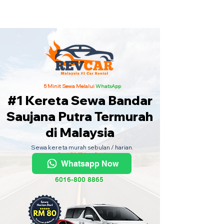
Kereta Sewa Termurah Seluruh
Malaysia
·
Hubungi Kami
Sekarang
!
5 Minit Sewa Melalui
WhatsApp
#1 Kereta Sewa Bandar
Saujana Putra Termurah
di Malaysia
Sewa kereta murah sebulan / harian.
Dari RM70 sehari.
Whatsapp Now
6016-800 8865