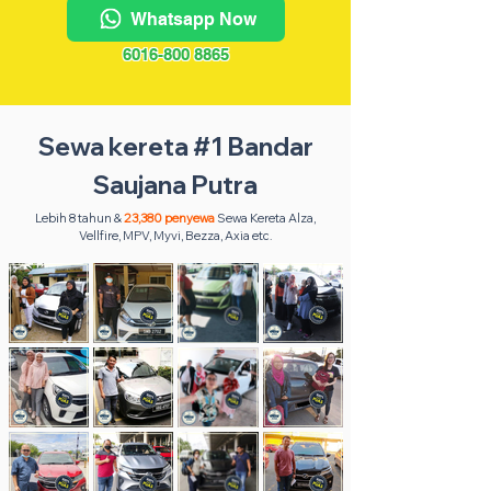
Whatsapp Now
6016-800 8865
Sewa kereta #1 Bandar
Saujana Putra
Lebih 8 tahun &
23,380 penyewa
Sewa Kereta Alza,
Vellfire, MPV, Myvi, Bezza, Axia etc.