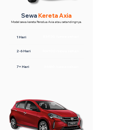
Sewa
Kereta Axia
Model sewa kereta Perodua Axia atau setandingnya.
RM130 /sewa sehari
1 Hari
2-6 Hari
RM100 /sewa sehari
7+ Hari
RM80 /sewa sehari