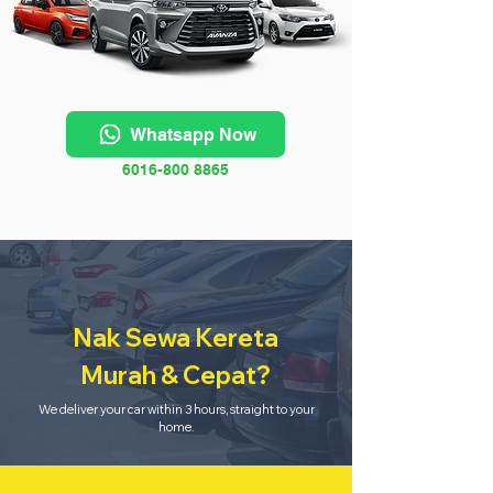
Whatsapp Now
6016-800 8865
Nak Sewa Kereta
Murah & Cepat?
We deliver your car within 3 hours, straight to your
home.