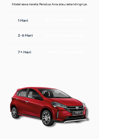
Model sewa kereta Perodua Axia atau setandingnya.
RM130 /sewa sehari
1 Hari
2-6 Hari
RM100 /sewa sehari
7+ Hari
RM80 /sewa sehari