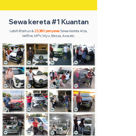
Sewa kereta #1 Kuantan
Lebih 8 tahun &
23,380 penyewa
Sewa Kereta Alza,
Vellfire, MPV, Myvi, Bezza, Axia etc.