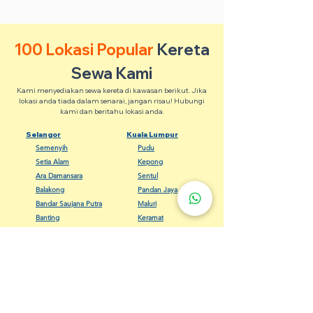
100 Lokasi Popular
Kereta
Sewa Kami
Kami menyediakan sewa kereta di kawasan berikut. Jika
lokasi anda tiada dalam senarai, jangan risau! Hubungi
kami dan beritahu lokasi anda.
Selangor
Kuala Lumpur
Semenyih
Pudu
Setia Alam
Kepong
Ara Damansara
Sentul
Balakong
Pandan Jaya
Bandar Saujana Putra
Maluri
Banting
Keramat
Dengkil
Bangsar
Gombak
Cheras
Kapar
Setapak
Kelana Jaya
Seputeh
Meru Klang
Wangsa Maju
Sungai Buloh
Titiwangsa