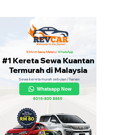
Kereta Sewa Termurah Seluruh
Malaysia
·
Hubungi Kami
Sekarang
!
5 Minit Sewa Melalui
WhatsApp
#1 Kereta Sewa Kuantan
Termurah di Malaysia
Sewa kereta murah sebulan / harian.
Dari RM70 sehari.
Whatsapp Now
6016-800 8865