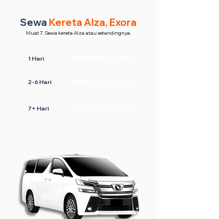
Sewa
Kereta Alza, Exora
Muat 7. Sewa kereta Alza atau setandingnya.
RM300 /sewa sehari
1 Hari
2-6 Hari
RM220 /sewa sehari
7+ Hari
RM170 /sewa sehari