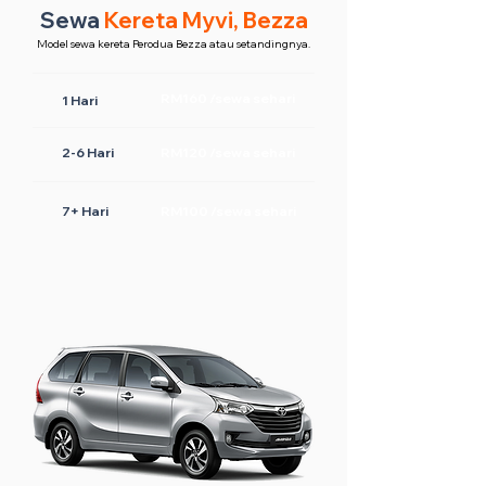
Sewa
Kereta Myvi, Bezza
Model sewa kereta Perodua Bezza atau setandingnya.
RM160 /sewa sehari
1 Hari
2-6 Hari
RM120 /sewa sehari
7+ Hari
RM100 /sewa sehari