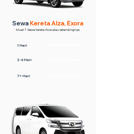
Sewa
Kereta Alza, Exora
Muat 7. Sewa kereta Alza atau setandingnya.
RM300 /sewa sehari
1 Hari
2-6 Hari
RM220 /sewa sehari
7+ Hari
RM170 /sewa sehari