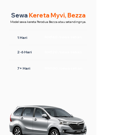
Sewa
Kereta Myvi, Bezza
Model sewa kereta Perodua Bezza atau setandingnya.
RM160 /sewa sehari
1 Hari
2-6 Hari
RM120 /sewa sehari
7+ Hari
RM100 /sewa sehari