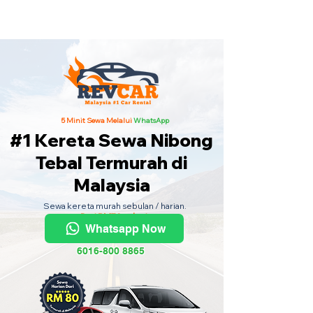
Kereta Sewa Termurah Seluruh
Malaysia
·
Hubungi Kami
Sekarang
!
5 Minit Sewa Melalui
WhatsApp
#1 Kereta Sewa Nibong
Tebal Termurah di
Malaysia
Sewa kereta murah sebulan / harian.
Dari RM70 sehari.
Whatsapp Now
6016-800 8865