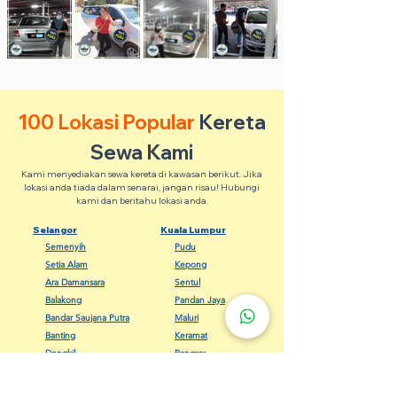
100 Lokasi Popular
Kereta
Sewa Kami
Kami menyediakan sewa kereta di kawasan berikut. Jika
lokasi anda tiada dalam senarai, jangan risau! Hubungi
kami dan beritahu lokasi anda.
Selangor
Kuala Lumpur
Semenyih
Pudu
Setia Alam
Kepong
Ara Damansara
Sentul
Balakong
Pandan Jaya
Bandar Saujana Putra
Maluri
Banting
Keramat
Dengkil
Bangsar
Gombak
Cheras
Kapar
Setapak