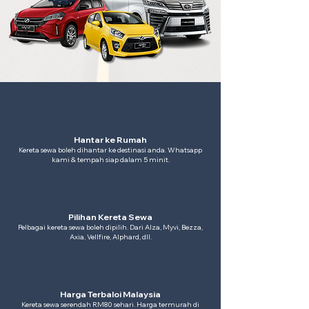
Hantar ke Rumah
Kereta sewa boleh dihantar ke destinasi anda. Whatsapp
kami & tempah siap dalam 5 minit.
Pilihan Kereta Sewa
Pelbagai kereta sewa boleh dipilih. Dari Alza, Myvi, Bezza,
Axia, Vellfire, Alphard, dll.
Harga Terbaloi Malaysia
Kereta sewa serendah RM80 sehari. Harga termurah di