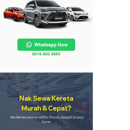
Whatsapp Now
6016-800 8865
Nak Sewa Kereta
Murah & Cepat?
We deliver your car within 3 hours, straight to your
home.