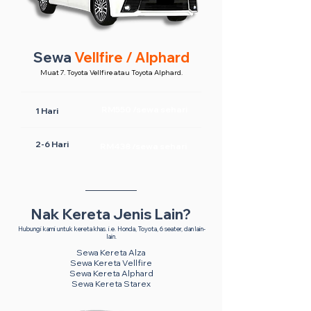
Sewa
Vellfire / Alphard
Muat 7. Toyota Vellfire atau Toyota Alphard.
RM550 /sewa sehari
1 Hari
2-6 Hari
RM438 /sewa sehari
Nak Kereta Jenis Lain?
Hubungi kami untuk kereta khas. i.e. Honda, Toyota, 6 seater, dan lain-
lain.
Sewa Kereta Alza
Sewa Kereta Vellfire
Sewa Kereta Alphard
Sewa Kereta Starex