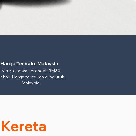
Harga Terbaloi Malaysia
Kereta sewa serendah RM80
ehari. Harga termurah di seluruh
Malaysia.
 Kereta