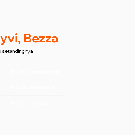
yvi, Bezza
 setandingnya.
RM160 /sewa sehari
RM120 /sewa sehari
RM100 /sewa sehari