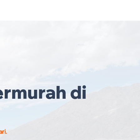
ruh Malaysia
·
Hubungi Kami
Sekarang
!
ermurah di
ri.