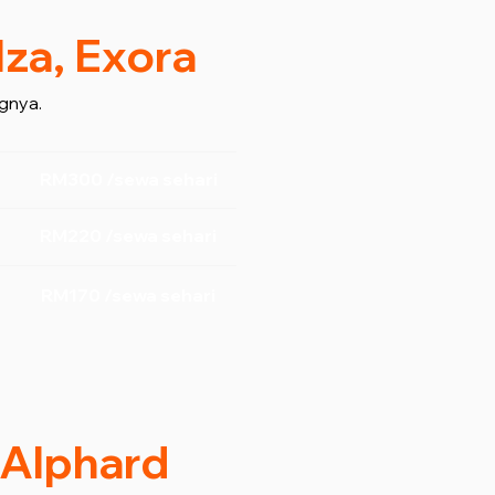
lza, Exora
gnya.
RM300 /sewa sehari
RM220 /sewa sehari
RM170 /sewa sehari
/ Alphard