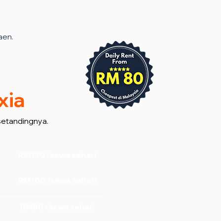
aen.
xia
setandingnya.
RM130 /sewa sehari
RM100 /sewa sehari
RM80 /sewa sehari