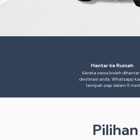
Hantar ke Rumah
Kereta sewa boleh dihantar
destinasi anda. Whatsapp ka
tempah siap dalam 5 minit
Piliha