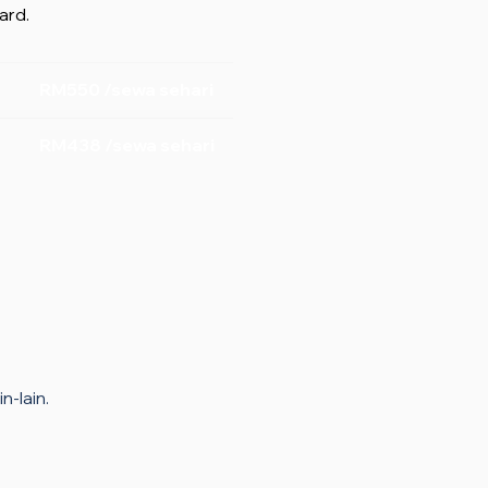
ard.
RM550 /sewa sehari
RM438 /sewa sehari
n-lain.